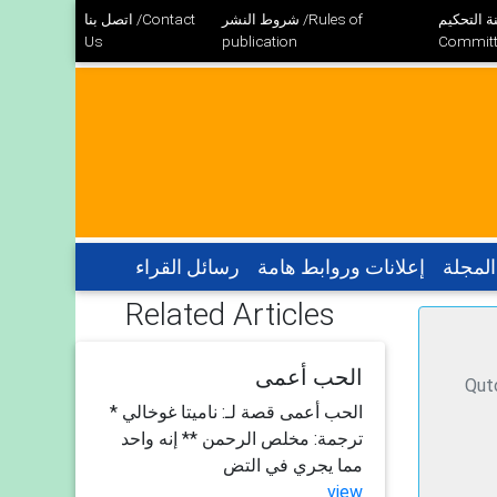
 التحكيم /Review
شروط النشر /Rules of
اتصل بنا /Contact
Us
publication
Committ
المجلة
إعلانات وروابط هامة
رسائل القراء
Related Articles
الحب أعمى
قصيرة الوطنية
الحب أعمى قصة لـ: ناميتا غوخالي *
ترجمة: مخلص الرحمن ** إنه واحد
مما يجري في التض
view