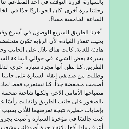
بالسيارة، قررنا التوقف في أحد المطاعم. تناول
رحلتنا مرة أخرى. كان الجو باردًا جدًا في الخ
الساعة الخامسة مساءً.
أخذنا الطريق السريع للوصول في أسرع وقت مم
بحيث تتعذر القيادة، لأن الرؤية تكون منخفضة ج
هادئة للغاية. كانت هناك تلال على الجانب و
بسرعة بعض الشيء. في حوالي الساعة السادس
الطريق. كنا نظن أنها مجرد سيارة أخرى، لذل
وطلبت من صديقي إبقاء السيارة على جانبنا قلي
أصبحت منخفضة جداً. كنا نستغرب فقط لماذا 
مصباحها الأمامي الآخر، ولكنها شاحنة ضخم
بالصخور على جانب الطريق وانقلبت رأسًا ع
بإصابات خطيرة نتيجة تعرضهما للأذى بسبب تك
كنت جالسًا في مؤخرة السيارة وأصبت بجروح 
أعرف ماذا أفعل لإنقاذ حياة أصدقائي وشعرت