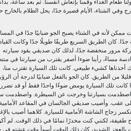
نا طعام الغداء وقمنا بإنعاش أنفسنا. ثم بعد ساعة، بدأنا
ارج وفي الشتاء، الأيام قصيرة جدًا، يحل الظلام بالخارج ح
كن لأنه في الشتاء يصبح الجو ضبابيًا جدًا في المساء
دًا. كان الطريق السريع طريقًا طويلًا جدًا وكانت القياد
حركة مرور منخفضة جدًا، لذلك كان صديقي يقود سيارته
ة مساءً، رأينا ضوءا أصفر يقترب من سيارتنا في من
ك أخذناها كشيء طبيعي. كانت تلك السيارة تقترب منا،
لا من الطريق. كان الجو بالفعل ضبابيًا لدرجة أن الرؤي
كانت تلك السيارة يومض ضوءًا واحدًا فقط أو قد تضرر
ة اصطدمت بسيارتنا وخرجت عن السيطرة. واصطدمت سيا
لى عقب. وأصيب صديقي الجالسان في المقاعد الأمامية
سر زجاج الشاشة الأمامية للسيارة. كلاهما أصيب بالإغم
طفيفة، لكنني كنت مخدرًا تمامًا في ذلك الوقت. لم أك
 بالعجز الشديد، كان ذلك الوقت أسوأ وقت عشته في ح