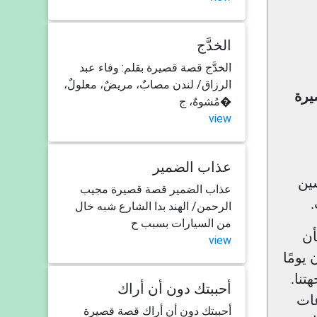
الخدَّج
الخدَّج قصة قصيرة بقلم: وفاء عبد
الرزاق/ لندن مصابٌ، مريضٌ، معلولٌ،
يرة
مُشوهٌ، ج�
view
عذاب الضمير
ين
عذاب الضمير قصة قصيرة مجيب
الرحمن/ الهند بدا الشارع شبه خال
من السيارات بسبب ح
أن
view
يومًا
تنا.
أحببتك دون أن أراك
عات
أحببتك دون أن أراك قصة قصيرة