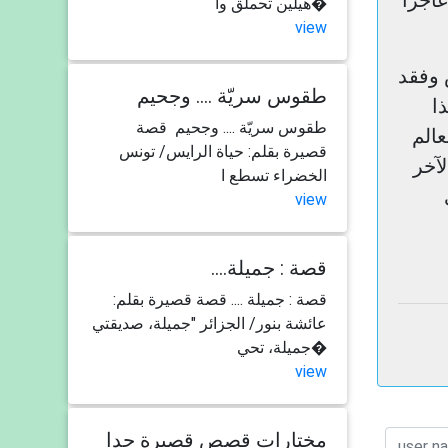
اجزًا
هيلين تحملق وا�
view
 وفقد
طقوس سريّة .... وجحيم
ا
طقوس سريّة .... وجحيم قصة
الم
قصيرة بقلم: حياة الرايس/ تونس
آخر
الخضراء تسطع ا
view
....قصة : جميلة
قصة : جميلة .... قصة قصيرة بقلم:
عائشة بنور/ الجزائر "جميلة، صديقتي
جميلة، تحي�
view
مختارات قصص قصيرة جدا