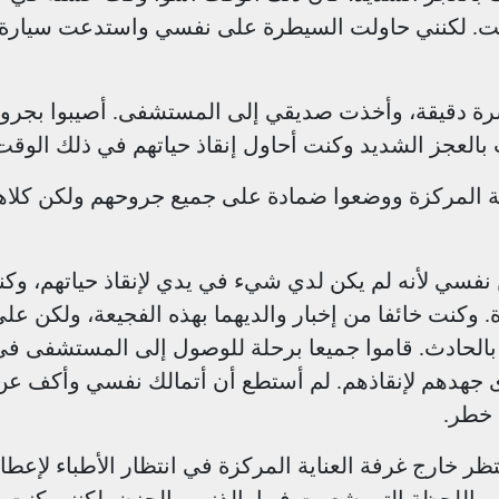
قت. لكنني حاولت السيطرة على نفسي واستدعت سيارة
 دقيقة، وأخذت صديقي إلى المستشفى. أصيبوا بجرو
بالعجز الشديد وكنت أحاول إنقاذ حياتهم في ذلك الوقت
اية المركزة ووضعوا ضمادة على جميع جروحهم ولكن كلاهم
 نفسي لأنه لم يكن لدي شيء في يدي لإنقاذ حياتهم، وك
 وكنت خائفا من إخبار والديهما بهذه الفجيعة، ولكن عل
بالحادث. قاموا جميعا برحلة للوصول إلى المستشفى في
 جهدهم لإنقاذهم. لم أستطع أن أتمالك نفسي وأكف عن
 خطر.
تظر خارج غرفة العناية المركزة في انتظار الأطباء لإعطا