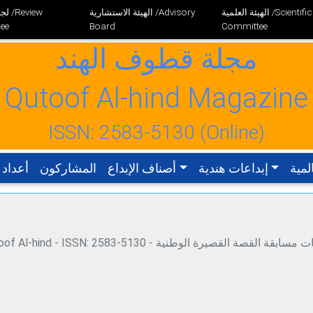
الهيئة العلمية /Scientific
الهيئة الاستشارية /Advisory
لجنة
ee
Board
Committee
مجلة قطوف الهند
Qutoof Al-hind Magazine
ISSN: 2583-5130 (Online)
لمية
إبداعات هندية
أصناف الإبداع
المشاركون
أعداد 
Qutoof Al-hind - ISSN: 2583-5130 - مجلة قطوف الهند، المجلد 1، العدد 4 (عدد خاص بمشاركات مسابقة القصة ال