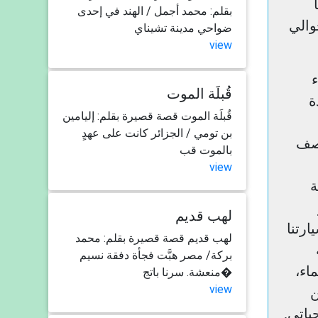
بقلم: محمد أجمل / الهند في إحدى
والي
ضواحي مدينة تشيناي
view
قُبلَة الموت
ة
قُبلَة الموت قصة قصيرة بقلم: إليامين
بن تومي / الجزائر كانت على عهدٍ
تصف
بالموت قب
view
ة
لهب قديم
رتنا
لهب قديم قصة قصيرة بقلم: محمد
بركة/ مصر هبَّت فجأة دفقة نسيم
اء،
منعشة. سرنا باتج�
view
ن
ياتي.