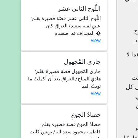
اللّوح الثاني عشر
اللّوح الثاني عشر قصّة قصيرة بقلم:
علي لفته سعيد/ العراق كان
ح
المجذاف قد اصطدم �
.
view
ا لا
جاري المْجهول
جاري المْجهول قصة قصيرة بقلم:
نت
هادي المياح/ العراق بعد أن أكملتُ ما
نويتُ القيا
ى كل
view
حصادُ الجوعِ
حصادُ الجوعِ قصة قصيرة بقلم:
ء
فاطمة محمود سعدالله/ تونس كانت