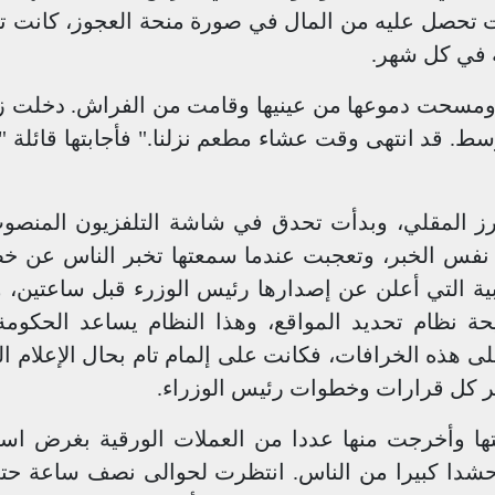
ت تحصل عليه من المال في صورة منحة العجوز، كانت 
 في كل شهر.
مسحت دموعها من عينيها وقامت من الفراش. دخلت زم
سط. قد انتهى وقت عشاء مطعم نزلنا." فأجابتها قائلة 
أرز المقلي، وبدأت تحدق في شاشة التلفزيون المنص
د نفس الخبر، وتعجبت عندما سمعتها تخبر الناس عن 
بية التي أعلن عن إصدارها رئيس الوزرء قبل ساعتين، 
ة نظام تحديد المواقع، وهذا النظام يساعد الحكوم
 هذه الخرافات، فكانت على إلمام تام بحال الإعلام ال
رير كل قرارات وخطوات رئيس الوزراء.
ا وأخرجت منها عددا من العملات الورقية بغرض استب
حشدا كبيرا من الناس. انتظرت لحوالى نصف ساعة حت