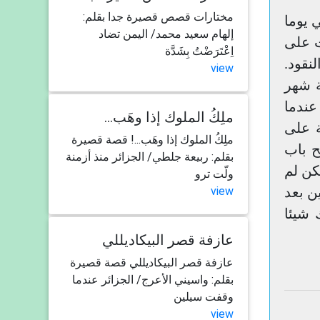
مختارات قصص قصيرة جدا بقلم:
 يوما
إلهام سعيد محمد/ اليمن تضاد
ت على
اِعْتَرَضْتُ بِشَدَّة
نقود.
view
ة شهر
عندما
...ملِكُ الملوك إذا وهَب
ة على
ملِكُ الملوك إذا وهَب...! قصة قصيرة
ح باب
بقلم: ربيعة جلطي/ الجزائر منذ أزمنة
كن لم
ولّت ترو
ن بعد
view
 شيئا
عازفة قصر البيكاديللي
عازفة قصر البيكاديللي قصة قصيرة
بقلم: واسيني الأعرج/ الجزائر عندما
وقفت سيلين
view