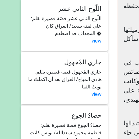
تحفظه
اللّوح الثاني عشر
اللّوح الثاني عشر قصّة قصيرة بقلم:
علي لفته سعيد/ العراق كان
يلتها
المجذاف قد اصطدم �
"سآكل
view
جاري المْجهول
وب في
خصائص
جاري المْجهول قصة قصيرة بقلم:
هادي المياح/ العراق بعد أن أكملتُ ما
وكانت
نويتُ القيا
ة على
view
هندي،
حصادُ الجوعِ
دالها
حصادُ الجوعِ قصة قصيرة بقلم:
ى جاء
فاطمة محمود سعدالله/ تونس كانت