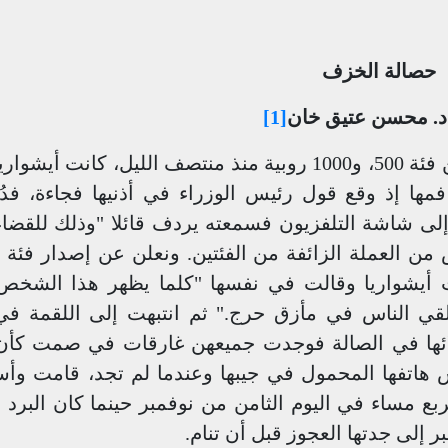
حصالة الخزف
 د. محسن عتيق خان
[1]
سيتم إلغاء تداول العملات الورقية النقدية من فئة 500، و1000 روبية منذ منتصف الليل، كانت
ها إذ وقع قول رئيس الوزراء في أذنيها فجاءة، ف
لى شاشة التلفزيون فسمعته يردف قائلا "وذلك للقضا
ص من العملة الزائفة من الفئتين. ونعلن عن إصدار فئة 
 أيشواريا وقالت في نفسها "كلما يظهر هذا الشخص
قي الناس في مأزق حرج." ثم انتبهت إلى اللقمة في
ائها في الصالة فوجدت جميعهن غارقات في صمت كأن
هاتفها المحمول في جيبها وعندما لم تجد، قامت و
بع مساء في اليوم الثامن من نوفمبر حينما كان البرد ق
ر إلى جدتها العجوز قبل أن تنام
.