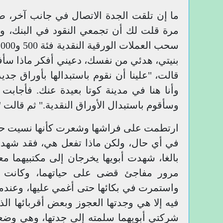
ما إن تلقت الجدة الاتصال في جانب آخر، صاح
مرة قلت لك أن تجمعي النقود في البنك، ول
بنيتي، هدئي من نفسك، دعيني أفكر ماذا سأف
قالت، "علينا أن نقوم باستبدالها بأوراق جد
وأنا هنا في مدينة كوتا بعيدة عنك. فأجابت ق
وسأقوم باستبدال الأوراق النقدية." ثم قالت 
ارتطمت على فراشها وشعرت كأنها نسيت حسن ا
في أي حال، ولكن ماذا تفعل هي، فقد شهدت
بالغا، شهدت أبويها يخرجان إلى مكتبيهما مع
مرور مفاجئ قضى على حياتهما، وكانت جثت
واستمرت في بكائها حتى أغمي عليها، وعندما
فيه إلا هي وجدتها العجوز وبعض أقربائها ال
شركتي أبويهما سلمته إلى جدتها، وهي وضعت