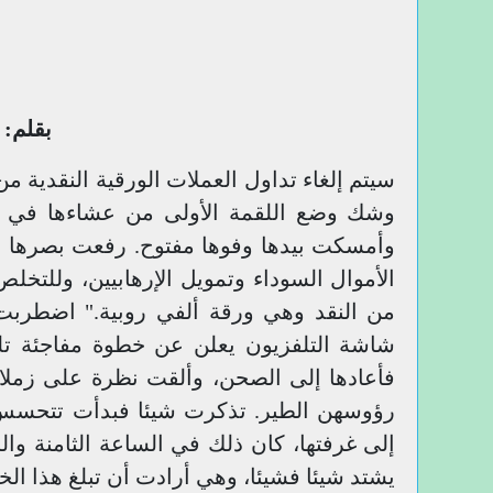
بقلم:
وشك وضع اللقمة الأولى من عشاءها في فم
وأمسكت بيدها وفوها مفتوح. رفعت بصرها إ
الأموال السوداء وتمويل الإرهابيين، وللتخل
من النقد وهي ورقة ألفي روبية." اضطربت
شاشة التلفزيون يعلن عن خطوة مفاجئة تل
فأعادها إلى الصحن، وألقت نظرة على زمل
رؤوسهن الطير. تذكرت شيئا فبدأت تتحسس 
إلى غرفتها، كان ذلك في الساعة الثامنة والر
يشتد شيئا فشيئا، وهي أرادت أن تبلغ هذا الخب