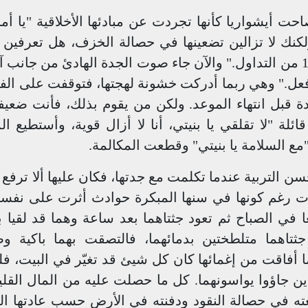
ت أيشواريا كأنها تجردت عن مبادئها الأخلاقية "يا أما
كنك لا تزالين تضعينها في حصالة الخزف، هل تعرفين 
سحب العملات الورقية النقدية فئة 500 و1000 من التداول." والآن جاء صوت الجدة الهادئ من جان
عل." وهي ربما أدركت خشونة لهجتها، فتوقفت على الفو
يدة قبل انتهاء الموعد. ولكن من يقوم بذلك، فأنت ضعيف
ائلة "لا تقلقي يا بنيتي، أنا لا أزال قوية، وأستطيع ا
"مع السلامة يا بنيتي" وقطعت المكالمة.
لتربية عندما تكلمت مع جدتها، فكان عليها ألا ترفع 
 رغم كونها في سنها المبكرة حوادث أثرت على نفسها
ا في الصباح ثم تعود جثتاهما بعد ساعة وهما قد لقيا 
اهما متلطختين بدمائهما، فالتصقت بهما باكية وص
 أفاقت من إغمائها كان كل شيئ قد تغيّر في البيت، فل
ذين جاؤوا يواسونهما. كل ما حصلت عليه من المال القل
ه في حصالة النقود ودفنته في الأرض حسب عادتها ال