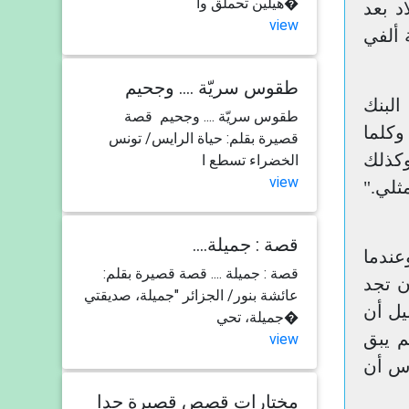
هيلين تحملق وا�
 البلاد بعد
view
 ألفي
طقوس سريّة .... وجحيم
البنك
طقوس سريّة .... وجحيم قصة
وكلما
قصيرة بقلم: حياة الرايس/ تونس
وكذلك
الخضراء تسطع ا
view
ثلي."
....قصة : جميلة
عندما
قصة : جميلة .... قصة قصيرة بقلم:
ن تجد
عائشة بنور/ الجزائر "جميلة، صديقتي
يل أن
جميلة، تحي�
 يبق
view
اس أن
مختارات قصص قصيرة جدا