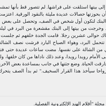
إلى بيتها استلقت على فراشها. لم تتصور قط بأنها تمشي
ن بحوزتها حصالات عديدة مليئة بالنقود الورقية. اعتزم
 إلى البنك لتكون أول شخص في الصف، وتحصل على بعض ال
د وخرجت من بيتها إلى البنك مقشعرة من البرد في ليل
هناك حوالى عشرين رجلا. قامت الجدة خلفهم ثم جلست 
تتحمل البرد، وهواء الصباح البارد فرشت نصف الشال
قي من الشالة على نفسها. مضت ساعات عديدة حتى فت
 الأمام رويدا رويدا، وعند ذلك ناداها من كان خلفها، ول
فارقت الحياة. وضع جثتها في جانب بمساعدة بعض الآخري
رواحا سيأخذ هذا القرار السخيف." ثم بدأ الصف يتحرك
ة "أقلام الهند الإلكترونية الفصلية.