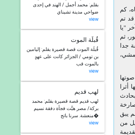
بقلم: محمد أجمل / الهند في إحدى
ه، كم
ضواحي مدينة تشيناي
قد تم
view
ب آخر "يا
ر، ثم
قُبلَة الموت
ة جدا
قُبلَة الموت قصة قصيرة بقلم: إليامين
لمشي،
بن تومي / الجزائر كانت على عهدٍ
بالموت قب
view
صوتها
 أثرا
لهب قديم
بحادث
لهب قديم قصة قصيرة بقلم: محمد
ارخة
بركة/ مصر هبَّت فجأة دفقة نسيم
م يبق
منعشة. سرنا باتج�
يل من
view
قديمة