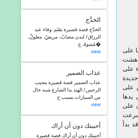
الخدَّج
الخدَّج قصة قصيرة بقلم: وفاء عبد
الرزاق/ لندن مصابٌ، مريضٌ، معلولٌ،
مُشوهٌ، ج�
 أيشواريا على
view
دُهشت
ء على
عذاب الضمير
جديدة
عذاب الضمير قصة قصيرة مجيب
 على
الرحمن/ الهند بدا الشارع شبه خال
 يدها
من السيارات بسبب ح
view
 على
أسرعت
د بدأ
أحببتك دون أن أراك
أحببتك دون أن أراك قصة قصيرة