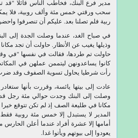
سحب ورقتي خمس مئة وألف روبية، فلا يمكن لن
ربية فلم تصلنا بعد. عليكم أن تنصرفوا واحضرو
في صباح الغد، عندما وصلت الجدة إلى البن
وذيلها يغيب عن الأنظار. حاولت أن تجد مكانا
حاولت تم طردها، فقالت في نفسها "في وقتن
كانوا يساعدونهن ليتممن عملهن في المكاتب
رأت شرطيا يحاول تسوية الصفوف وقد ضرب ب
عادت إلى بيتها يائسة، وقررت بأنها ستغادر 
وصلت إلى البنك وجدت حوالي مئة رجل قد 
مكانا في طليعة الصف إذ لم تكن تتوقع خيرا 
المدير لا يستبدل إلا خمس مئة روبية فق
أمامها إلا عشرة أفراد عندما أعلن الحارس م
يعودوا إلى بيوتهم ويأتوا غدا.