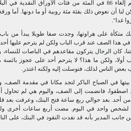
مدير فرع البنك، فخاطب الناس قائلا "قد تم إلغاء 86 في المئة من فئات الأوراق النقدية في
ا أن نعوض ذلك بفئة مئة روبية أو ما دونها. أما ورقة
ا غدا".
ك متكأة على هراوتها، وجدت صفا طويلا يبدأ من باب 
 في هذا الصف عند قرب الباب ولكن لم يترحم عليها أحد 
ا، كان الرجال يتركون مقاعدهم في الباصات للنساء، 
 أولا، ولكن ما هذا؟ لا يترحم أحد على عجوز بائسة م
عض الناس لذلك، فتوسلت إليه ولكنه اعتذر.
بيتها في الصباح الباكر لتجد مكانا في مقدمة الصف، و
اصطفوا، فانضمت إلى الصف، واليوم هي لم تحاول أ
من أحد. بعد حوالي ربع ساعة فتح البنك، وعرفت بعد قل
ط لشخص واحد في اليوم. مضت أربع ساعات أخرى ولم
ن جانب المدير بأنه قد نفدت النقود في البنك، على الن