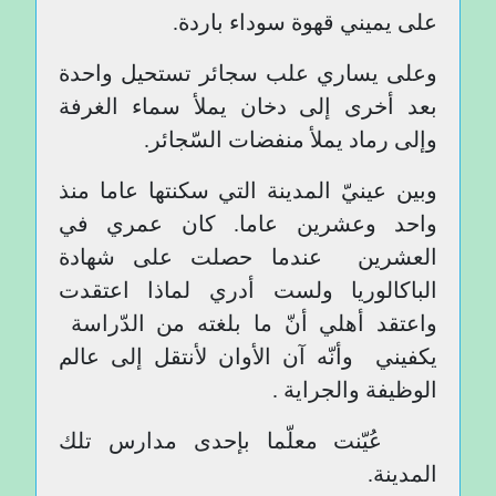
على يميني قهوة سوداء باردة.
وعلى يساري علب سجائر تستحيل واحدة
بعد أخرى إلى دخان يملأ سماء الغرفة
وإلى رماد يملأ منفضات السّجائر.
وبين عينيّ المدينة التي سكنتها عاما منذ
واحد وعشرين عاما. كان عمري في
العشرين عندما حصلت على شهادة
الباكالوريا ولست أدري لماذا اعتقدت
واعتقد أهلي أنّ ما بلغته من الدّراسة
يكفيني وأنّه آن الأوان لأنتقل إلى عالم
الوظيفة والجراية .
عُيّنت معلّما بإحدى مدارس تلك
المدينة.