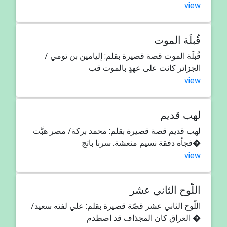
view
قُبلَة الموت
قُبلَة الموت قصة قصيرة بقلم: إليامين بن تومي /
الجزائر كانت على عهدٍ بالموت قب
view
لهب قديم
لهب قديم قصة قصيرة بقلم: محمد بركة/ مصر هبَّت
فجأة دفقة نسيم منعشة. سرنا باتج�
view
اللّوح الثاني عشر
اللّوح الثاني عشر قصّة قصيرة بقلم: علي لفته سعيد/
العراق كان المجذاف قد اصطدم �