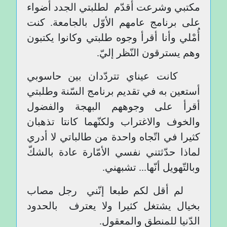
مكتبي وشرعت أقدّم لطلبتي الجدد أضواء
على برنامج عامهم الأوّل بالجامعة. كنت
أُمْلي وأنا أقرأ وجوه طلبتي وكانوا يكتبون
وهم يسترقون النّظر إليّ.
كانت عيناي تتردّدان بين حاسوبي
أستعين به في تقديم برنامج السّنة وطلبتي
أقرأ على وجوههم البهجة والفضول
والخوف والاغتراب ولكنّهما كانتا تذهبان
كثيرا في اتّجاه واحدة من طالباتي لا أدري
لماذا حدّثتني نفسي الأمّارة عادة بالشكّ
وبالتّهويل أنّها... تشبهني.
لم أقل لكم طبعا إنّني رجل مصاب
بخيال يشتغل كثيرا ولا يعترف بالحدود
الدّنيا للمنطق والمعقول.