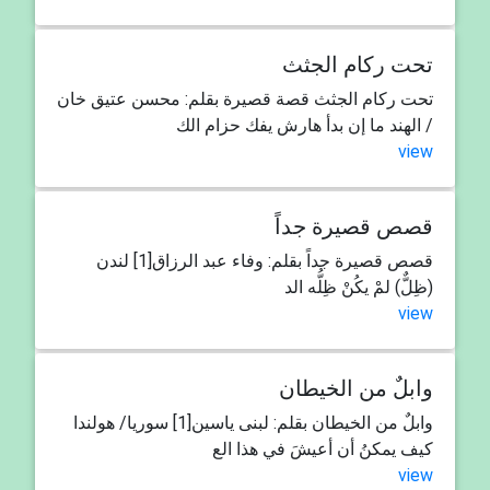
تحت ركام الجثث
تحت ركام الجثث قصة قصيرة بقلم: محسن عتيق خان
/ الهند ما إن بدأ هارش يفك حزام الك
view
قصص قصيرة جداً
قصص قصيرة جداً بقلم: وفاء عبد الرزاق[1] لندن
(ظِلٌّ) لمْ يكُنْ ظِلُّه الد
view
وابلٌ من الخيطان
وابلٌ من الخيطان بقلم: لبنى ياسين[1] سوريا/ هولندا
كيف يمكنُ أن أعيشَ في هذا الع
view