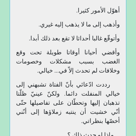
أهوّل الأمور كثيرا.
وأذهب إلى ما لا يذهب إليه غيري.
وأتوقّع غالبا أحداثا لا تقع بعد ذلك أبدا.
وأقضي أحيانا أوقاتا طويلة تحت وقع
الغضب بسبب مشكلات وخصومات
وخلافات لم تحدث إلاّ في... خيالي.
رددت ادّعائي بأنّ الفتاة تشبهني إلى
خيالي المنفلت دائما. ولكنّ عينيّ ظلّتا
تذهبان إليها وتحطّان على تفاصيلها حتّى
أنّي خشيت أن ينتبه زملاؤها إلى أنّني
أخصّها بنظراتي.
ماذا لو حدث ذلك ؟