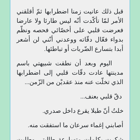
قبل ذلك عانيت زمنا اضطرابها ثمّ أقلقني
الأمر لمّا تأكّدت أنّه ليس طارئا ولا عارضا
فعرضت قلبي على أخصّائي فحصه ونظّم
بدواء فعّال دقّاته ووعدني أنّني لن أشعر
أبدا بتسارع الضّربات أو تباطئها.
اليوم وبعد أن نطقت شبيهتي باسم
مدينتها عادت دقّات قلبي إلى اضطرابها
الذي تخلّت عنه منذ عقديْن من الزّمن...
دقّ قلبي بعنف...
خلتُ أنّ طبلا يقرع داخل صدري.
أصابني إغماء سرعان ما استفقت منه.
شكرت بكلمات متسارعة طالبتي وطلبت