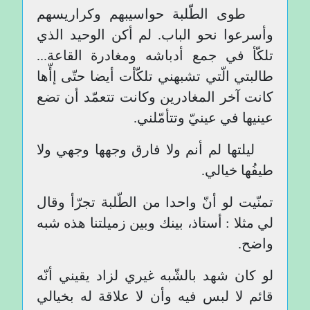
طوى الطّلبة حواسيبهم وكراريسهم
وأسرعوا نحو الباب. لم أكن الوحيد الذي
تلكّأ في جمع أدباشه ومغادرة القاعة...
طالبتي الّتي تشبهني تلكّأت أيضا حتّى إأّها
كانت آخر المغادرين وكانت تتعمّد أن تضع
عينيها في عينيّ وتتأمّلني.
ليلتها لم أنم ولا فارق وجهها وجهي ولا
طيفُها خيالي.
تمنّيت لو أنّ واحدا من الطّلبة تجرّأ وقال
لي مثلا : أستاذ، بينك وبين زميلتنا هذه شبه
واضح.
لو كان شهد بالشّبه غيري لزاد يقيني أنّه
قائم لا لبس فيه وأن لا علاقة له بخيالي