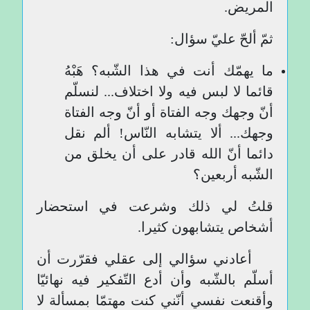
المريض.
ثمّ ألحّ عليّ سؤال:
ما يهمّك أنت في هذا الشّبه؟ هَبْهُ
قائما لا لبس فيه ولا اختلاف... لنسلّم
أنّ وجهك وجه الفتاة أو أنّ وجه الفتاة
وجهك... ألا يتشابه النّاس! ألم نقل
دائما أنّ الله قادر على أن يخلق من
الشّبه أربعين؟
قلتُ لي ذلك وشرعت في استحضار
أشخاص يتشابهون كثيرا.
أعادني سؤالي إلى عقلي فقرّرت أن
أسلّم بالشّبه وأن أدع التّفكير فيه نهائيّا
وأقنعت نفسي أنّني كنت مهتمّا بمسألة لا