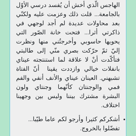
الهاجس الّذي أخش أن يُفسد درسي الأوّل
بالجامعة... قلت ذلك وعزمت عليه ولكنّي
بعد محاولات عديدة لم أجد لوجهي في
ذاكرتي أثرا... فتحت خانة الصّور التي
يحويها حاسوبي وأخرجتُني منها ونظرت
إليّ ثمّ حرّكت بصري منّي إلى طالبتي
فتأكّدت أنْ لا علاقة لما استنتجته عيناي
بانفلات خيالي وازددت يقينا أنّ الفتاة
تشبهني. العينان عيناي والأنف أنفي والفم
فمي والوجنتان كأنّهما وجنتاي ولون
البشرة مشترك بيننا وليس بين وجهينا
اختلاف.
أشكركم كثيرا وأرجو لكم عاما طيّبا...
تفضّلوا بالخروج.