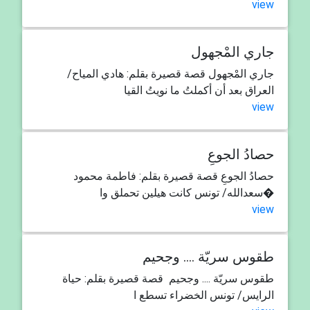
view
جاري المْجهول
جاري المْجهول قصة قصيرة بقلم: هادي المياح/
العراق بعد أن أكملتُ ما نويتُ القيا
view
حصادُ الجوعِ
حصادُ الجوعِ قصة قصيرة بقلم: فاطمة محمود
سعدالله/ تونس كانت هيلين تحملق وا�
view
طقوس سريّة .... وجحيم
طقوس سريّة .... وجحيم قصة قصيرة بقلم: حياة
الرايس/ تونس الخضراء تسطع ا