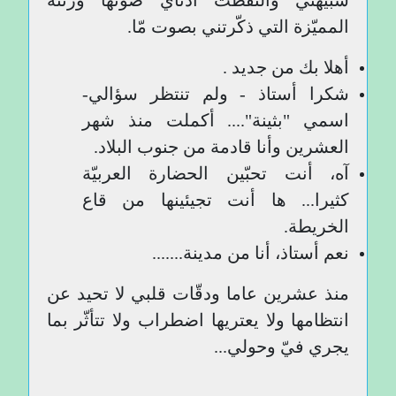
شبيهتي والتقطتْ أذناي صوتها ورنّته
المميّزة التي ذكّرتني بصوت مّا.
أهلا بك من جديد .
شكرا أستاذ - ولم تنتظر سؤالي-
اسمي "بثينة".... أكملت منذ شهر
العشرين وأنا قادمة من جنوب البلاد.
آه، أنت تحبّين الحضارة العربيّة
كثيرا... ها أنت تجيئينها من قاع
الخريطة.
نعم أستاذ، أنا من مدينة.......
منذ عشرين عاما ودقّات قلبي لا تحيد عن
انتظامها ولا يعتريها اضطراب ولا تتأثّر بما
يجري فيّ وحولي...