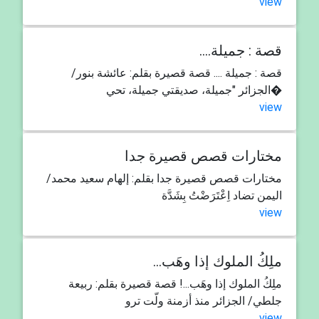
view
....قصة : جميلة
قصة : جميلة .... قصة قصيرة بقلم: عائشة بنور/
الجزائر "جميلة، صديقتي جميلة، تحي�
view
مختارات قصص قصيرة جدا
مختارات قصص قصيرة جدا بقلم: إلهام سعيد محمد/
اليمن تضاد اِعْتَرَضْتُ بِشَدَّة
view
...ملِكُ الملوك إذا وهَب
ملِكُ الملوك إذا وهَب...! قصة قصيرة بقلم: ربيعة
جلطي/ الجزائر منذ أزمنة ولّت ترو
view