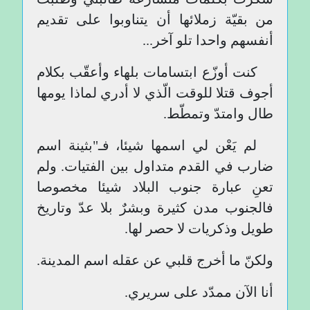
من بقيّة زملائها أن يتناوبوا على تقديم
أنفسهم واحدا تلو آخر...
كنت أوزّع ابتسامات بلهاء وأعقّب بكلام
أجوف قتلا للوقت الّذي لا أدري لماذا يومها
طال وامتدّ وتمطّط.
لم يَعْن لي اسمها شيئا، فـ"بثينة اسم
ضارب في القدم متداول بين الفتيات. ولم
تعنِ عبارة جنوب البلاد شيئا مخصوصا
فالجنوب مدن كثيرة وبشرٌ بلا عدّ وتاريخ
طويل وذكريات لا حصر لها.
ولكنّ ما أخرج قلبي عن عقله اسم المدينة.
أنا الآن ممدّد على سريري.