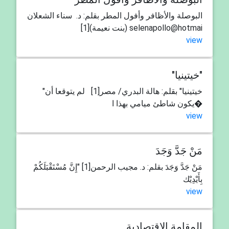
البوصلة والأظافر وأفول المطر بقلم: د. سناء الشعلان
(بنت نعيمة)[1] selenapollo@hotmai
view
"خيتينيا"
"خيتينيا" بقلم: هالة البدري/ مصر[1] لم يتوقعا أن
يكون شاطئ ميامي بهذا ا�
view
مَنْ جَدَّ وَجَدَ
مَنْ جَدَّ وَجَدَ بقلم: د. مجيب الرحمن[1] "إِنَّ مُسْتَقْبَلَكُمْ
بِأَيْدِيْك
view
المقامة الاقتصادية