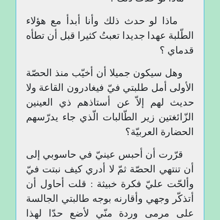
ماذا لو حدث ذلك وأنا أبدأ مع هؤلاء
الطّلبة عهدا جديدا تعبتُ كثيرا قبل أن تطأه
قدماي ؟
وهل سيكون جميلا أن أخيّب منذ الحصّة
الأولى أمل طلبتي فيّ فيغادرون القاعة ولا
حديث لهم إلاّ عن أستاذهم ذي العينين
الزّائغتين زير الطّالبات الّذي جاء يدرّسهم
الحضارة العربيّة؟
قرّرت أن أحبس عينيّ في حاسوبي إلى
أن تنتهي الحصّة ثمّ لا أدري كيف نبتت فيّ
وألحّت عليّ فكرة خبيثة : قلت أحاول أن
أتذكّر وجهي وأقارنه بوجه طالبتي الجالسة
على مرمى وردة منّي لأضع حدّا لهذا