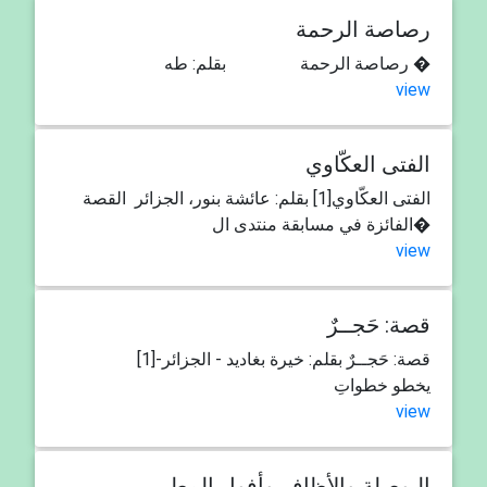
رصاصة الرحمة
رصاصة الرحمة بقلم: طه �
view
الفتى العكّاوي
الفتى العكّاوي[1] بقلم: عائشة بنور، الجزائر القصة
الفائزة في مسابقة منتدى ال�
view
قصة: حَجــرٌ
قصة: حَجــرٌ بقلم: خيرة بغاديد - الجزائر-[1]
يخطو خطواتِ
view
البوصلة والأظافر وأفول المطر