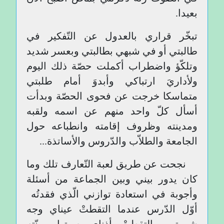
بعيدا.
تبخّر قراري بالعدول عن التّفكير في
طالبتي أو في شبهي بطالبتي وبعسر شديد
وتلكّؤ واضطراب أكملت حصّة ذلك اليوم
ولأداريَ ارتباكي وأبدوَ أمام طلبتي
متماسكا خرجت عن فحوى الحصّة وبدأت
أسأل كلّ واحد منهم عن اسمه ولقبه
ومدينته وظروف إقامته وانطباعه حول
الجامعة والطلاّب والدّروس والأساتذة...
نجحت عن طريق لعبة التّعارف تلك وما
كان يدور بيني وبين الجماعة من أسئلة
وأجوبة في استعادة توازني الّذي فقدتُه
أوّل الدّرس عندما التقطتْ عيناي وجه