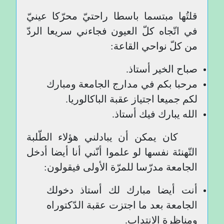
قلتُها مبتسما باسطا راحتيّ محرّكا عينيّ
في اتّجاه كلّ العيون فجاءني سريعا الردّ
من كلّ نواحي القاعة:
صباح الخير أستاذ.
مرحبا بكم في مدارج الجامعة ومبارك
لكم جميعا اجتياز عقبة الباكالوريا.
الله يبارك فيك أستاذ.
كان يمكن أن يبادلني هؤلاء الطّلبة
التّهنئة نفسها لو علموا أنّني أنا أيضا أدخل
الجامعة مدرّسا للمرّة الأولى فيقولون:
أنت أيضا مبارك لك أستاذ دخولك
الجامعة بعد ما اجتزت عقبة الدّكتوراه
ومناظرة الانتداب.