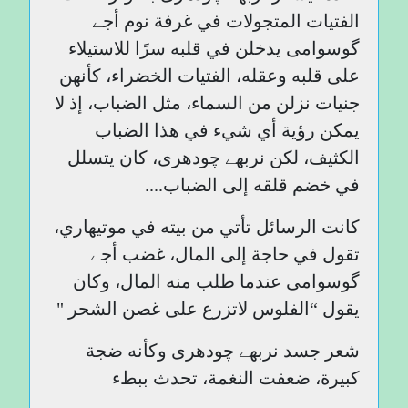
الفتيات المتجولات في غرفة نوم أجے
گوسوامی يدخلن في قلبه سرًا للاستيلاء
على قلبه وعقله، الفتيات الخضراء، كأنهن
جنيات نزلن من السماء، مثل الضباب، إذ لا
يمكن رؤية أي شيء في هذا الضباب
الكثيف، لكن نربھے چودھری، كان يتسلل
في خضم قلقه إلى الضباب....
كانت الرسائل تأتي من بيته في موتيهاري،
تقول في حاجة إلى المال، غضب أجے
گوسوامی عندما طلب منه المال، وكان
يقول “الفلوس لاتزرع على غصن الشحر "
شعر جسد نربھے چودھری وكأنه ضجة
كبيرة، ضعفت النغمة، تحدث ببطء