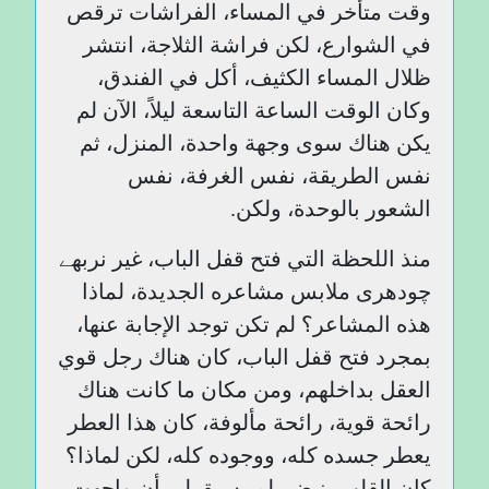
وقت متأخر في المساء، الفراشات ترقص
في الشوارع، لكن فراشة الثلاجة، انتشر
ظلال المساء الكثيف، أكل في الفندق،
وكان الوقت الساعة التاسعة ليلاً، الآن لم
يكن هناك سوى وجهة واحدة، المنزل، ثم
نفس الطريقة، نفس الغرفة، نفس
الشعور بالوحدة، ولكن.
منذ اللحظة التي فتح قفل الباب، غير نربھے
چودھری ملابس مشاعره الجديدة، لماذا
هذه المشاعر؟ لم تكن توجد الإجابة عنها،
بمجرد فتح قفل الباب، كان هناك رجل قوي
العقل بداخلهم، ومن مكان ما كانت هناك
رائحة قوية، رائحة مألوفة، كان هذا العطر
يعطر جسده كله، ووجوده كله، لكن لماذا؟
كان القلب ينبض، لم يسبق لي أن واجهت