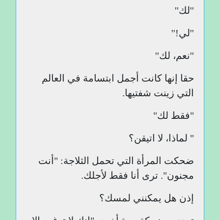
''لك''
''لي!''
''نعم، لك''
حقا إنها كانت أجمل ابتسامة في العالم
التي زينت شفتيها.
"فقط لك"
" لماذا، لا اتيقن؟
ضحكت المرأة التي تحمل الثلاجة: "أنت
مجنون". ترى أنا فقط لأجلك.
إذن هل يمكنني لمسك؟