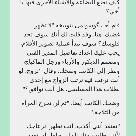
كيف نضع البضاعة والأشياء الأخرى فيها يا
أخي؟
قام أجے گوسوامی بتوبيخه "لا تظهر
غضبك هنا، وقد قلت لك أنك سوف تجد
فلوسك؟ سوف تبدأ عملية تصوير الأفلام،
يجب عليك إعداد تفاصيل المدير الفني
ومصمم الديكور والأزياء ورجل الماكياج،
ونظر إلى الكاتب وضحك، وقال ‘'تزوج، لو
أنت ترغب فيه نرتب الزواج مع إحدى
بطلات هذا المسلسل، هل أنت توافق؟''
وضحك الكاتب أيضا. "ثم لن تخرج المرأة
من الثلاجة."
"تعتقد أنني أكذب، أنت تظهر انزعاجك
لأنني طلبت منك المال، حاول أن تفهم