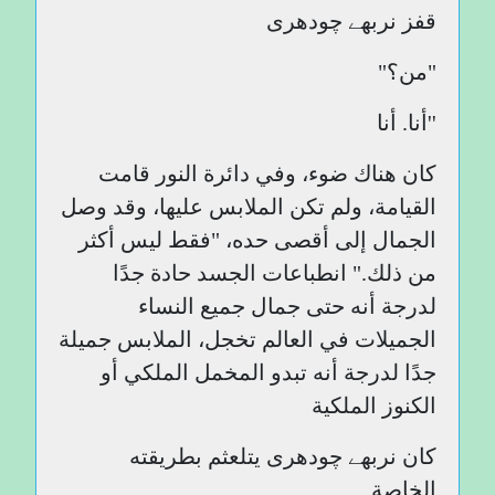
قفز نربھے چودھری
"من؟"
''أنا. أنا
كان هناك ضوء، وفي دائرة النور قامت
القيامة، ولم تكن الملابس عليها، وقد وصل
الجمال إلى أقصى حده، "فقط ليس أكثر
من ذلك." انطباعات الجسد حادة جدًا
لدرجة أنه حتى جمال جميع النساء
الجميلات في العالم تخجل، الملابس جميلة
جدًا لدرجة أنه تبدو المخمل الملكي أو
الكنوز الملكية
كان نربھے چودھری يتلعثم بطريقته
الخاصة.