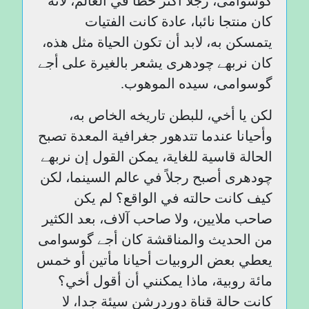
گوسوامی، رجلا أكثر حظًا في العالم، لأنه
كان منتجا نائبا، عادة كانت الفتيات
يتمسكن به، لابد أن تكون الحياة مثل هذه،
كان نربھے چودھری يشعر بالغيرة على أجے
گوسوامی، سيده الموهوب.
لكن يا أخي، للبطن تاريخه الخاص به،
وأحيانا عندما تتدهور جغرافية المعدة تصبح
الحالة قاسية للغاية، يمكن القول إن نربھے
چودھری أصبح رجلاً في عالم السينما، لكن
كيف كانت حالته في الواقع؟ لم يكن
صاحب ملايين، ولا صاحب آلاف، بعد الكثير
من الحديث والمناقشة كان أجے گوسوامی
يعطي بعض الروبيات أحيانا مأتين أو خمس
مائة روبية، ماذا يمكنني أن أقول أخي؟
كانت حالة قناة دوردرشن سيئة جدا، لا