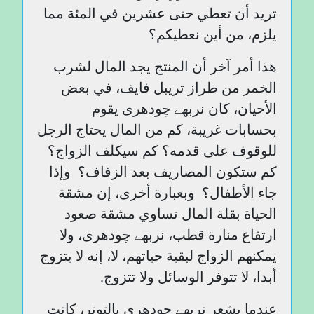
تريد أن تعطي حتى عشرين في المئة مما
يلزم، من أين نعطيكم؟
هذا أمر آخر أن المنتج يجد المال لشرب
الخمر من طراز تريبل فايف، في بعض
الأحيان، كان نربھے چودھری يقوم
بحسابات غريبة، كم من المال يحتاج الرجل
للوقوف على قدمه؟ كم سيكلف الزواج؟
كم ستكون المصاريف بعد الزفاف؟ وإذا
جاء الأطفال؟ وبعبارة أخرى، إن مشقة
الحياة بقلة المال تساوي مشقة صعود
ارتفاع منارة قطب، نربھے چودھری، ولا
يمكنهم الزواج لبقية حياتهم، لا، إنه لا يتزوج
أبدا، لا تتوفر الوسائل ولا تتزوج.
عندما يشعر نربھے چودھری بالتوتر، كانت