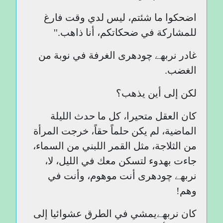
اضحكوا ما شئتم، ليس لدي وقت فارغ
للمشاركة في ضحكاتكم، أنا ذاهب.''
غادر نربھے چودھری الغرفة في نوبة من
الغضب.
لكن إلى أين يذهب؟
كان العقل متحيرا، كل ما حدث الليلة
الماضية، لم يكن حلماً حقاً، خرجت المرأة
من الثلاجة، مثل القمر اللبني من السماء،
جاءت بهدوء لتسكن معك في الليل، لا،
نربھے چودھری أنت موهوم، وأنت في
وهم!
كان نربھےيمشي في الطرق عشوائيا إلى