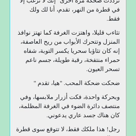
ترددت ضحكة مرة أخرى "إنك لا ترغب إلا
في قطرة من النهر، تقدم، أنا لك ولك
فقط.
تثاءب قليلا، واهتزت الغرفة كما تهتز نوافذ
المنزل وتتحرك الأبواب من ريح العاصفة،
إنه كان تثاؤبا سحريا يكسر التوبة، شفاه
حمراء منتفخة، رقبة طويلة، جسم ناعم
تسحر العيون.
ضحكت ضحكة المحب. "هيا، تقدم ''
وبحركة واحدة، فكت أزرار ملابسها، وفي
منتصف دائرة الضوء في الغرفة المظلمة،
كان هناك جسد عاري يدعوني.
رجل! هذا ملكك فقط، لا تتوقع سوى قطرة