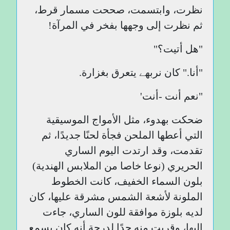
نظرت، وابتسمت، صححت مسمار قرط،
ثم نظرت إلى وجهها بفخر في المرآة!
"هل أتيت؟"
"أنا." كان نربھے يتعرق بغزارة.
"نعم أنت -أنت'
ضحكت بهدوء، مثل الأمواج الموسيقية
التي أعطها الملحن فجأة لحنًا جديدًا، ثم
تقدمت، وقد ارتدت اليوم الساري
الحريري (نوعا خاصا من الملابس الهندية)
بلون السماء الخفيف، كانت الخطوط
الملونة لأشعة الشمس مشرقة عليها، كان
لديه بلوزة موافقة للون الساري، جاءت
إليها، وقربت منه جدًا لدرجة أنه كان يسمع