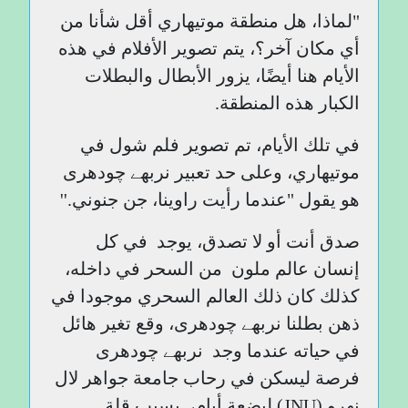
"لماذا، هل منطقة موتيهاري أقل شأنا من
أي مكان آخر؟، يتم تصوير الأفلام في هذه
الأيام هنا أيضًا، يزور الأبطال والبطلات
الكبار هذه المنطقة.
في تلك الأيام، تم تصوير فلم شول في
موتيهاري، وعلى حد تعبير نربھے چودھری
هو يقول "عندما رأيت راوينا، جن جنوني.''
صدق أنت أو لا تصدق، يوجد في كل
إنسان عالم ملون من السحر في داخله،
كذلك كان ذلك العالم السحري موجودا في
ذهن بطلنا نربھے چودھری، وقع تغير هائل
في حياته عندما وجد نربھے چودھری
فرصة ليسكن في رحاب جامعة جواهر لال
نهرو (
JNU
) لبضعة أيام، بسبب قلة