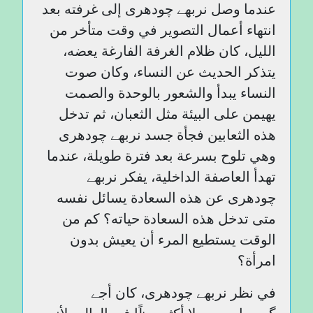
عندما وصل نربھے چودھری إلى غرفته بعد
انتهاء أعمال التصوير في وقت متأخر من
الليل، كان ظلام الغرفة الفارغة يعضه،
يتذكر الحديث عن النساء، وكان صوت
النساء يبدأ والشعور بالوحدة والصمت
يهيمن على البيئة مثل الثعبان، ثم تدخل
هذه الثعابين فجأة جسد نربھے چودھری
وهي تلوح بسرعة بعد فترة طويلة، عندما
تهدأ العاصفة الداخلية، يفكر نربھے
چودھری عن هذه السعادة يسائل نفسه
متى تدخل هذه السعادة حياته؟ كم من
الوقت يستطيع المرء أن يعيش بدون
امرأة؟
في نظر نربھے چودھری، كان أجے