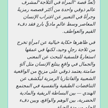
(تُعدّ قصة "المرأة في الثلاجة"لمشرف
عالم ذوقي واحدة من أكثر قصصه رمزيةً
وجرأةً في التعبير عن اغتراب الإنسان
المعاصر وسط عالمٍ ماديٍّ باردٍ فقد دفء
القيم والعواطف
.
في ظاهرها حكاية خيالية عن امرأةٍ تخرج
من ثلاجة رجلٍ وحيد، لكنها في عمقها
استعارةٌ فلسفية للبحث عن المعنى
والجمال في واقعٍ يبتلع الإنسان مثل آلةٍ
صامتة
.
يعتمد ذوقي على مزيجٍ من الواقعية
الشعبية والفانتازيا الرمزية ليكشف عن
التناقضات الطبقية والنفسية في المجتمع
الهندي — بين البساطة الريفية والمادية
الحضرية، بين الوهم والواقع، وبين دفء
الحلم وبرودة الحياة
.