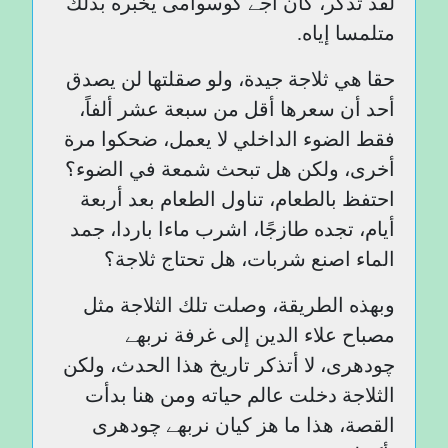
لقد تذكر، كان أجے گوسوامی يخبره بذلك
متلمسا إياه.
حقا هي ثلاجة جيدة، ولو صقلتها لن يصدق
أحد أن سعرها أقل من سبعة عشر ألفاً،
فقط الضوء الداخلي لا يعمل، ضحكوا مرة
أخرى، ولكن هل تبحث شمعة في الضوء؟
احتفظ بالطعام، تناول الطعام بعد أربعة
أيام، تجده طازجًا، اشرب ماءا باردا، جمد
الماء اصنع شربات، هل تحتاج ثلاجة؟
وبهذه الطريقة، وصلت تلك الثلاجة مثل
مصباح علاء الدين إلى غرفة نربھے
چودھری، لا أتذكر تاريخ هذا الحدث، ولكن
الثلاجة دخلت عالم حياته ومن هنا بدأت
القصة، هذا ما هز كيان نربھے چودھری