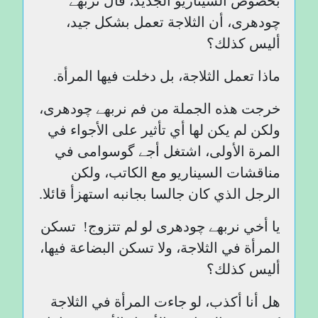
بخصوص السيناريو الجديد، قال نربھے
چودھری، أن الثلاجة تعمل بشكل جيد،
أليس كذلك؟
ماذا تعمل الثلاجة، بل دخلت فيها المرأة.
خرجت هذه الجملة من فم نربھے چودھری،
ولكن لم يكن لها أي تأثير على الأجواء في
المرة الأولى، اشتغل أجے گوسوامی في
مناقشات السيناريو مع الكاتب، ولكن
الرجل الذي كان جالسا بجانبه استهزأ قائلا.
يا أخي نربھے چودھری لو لم تتزوج! تسكن
المرأة في الثلاجة، ولا تسكن البضاعة فيها،
أليس كذلك؟
هل أنا أكذب، لو جاءت المرأة في الثلاجة